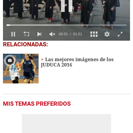
0
RELACIONADAS:
seconds
of
1
Las mejores imágenes de los
minute,
JUDUCA 2016
1
second
MIS TEMAS PREFERIDOS