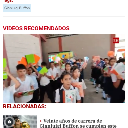
Tags:
Gianluigi Buffon
VIDEOS RECOMENDADOS
0
RELACIONADAS:
seconds
of
1
Veinte años de carrera de
minute,
Gianluigi Buffon se cumplen este
56