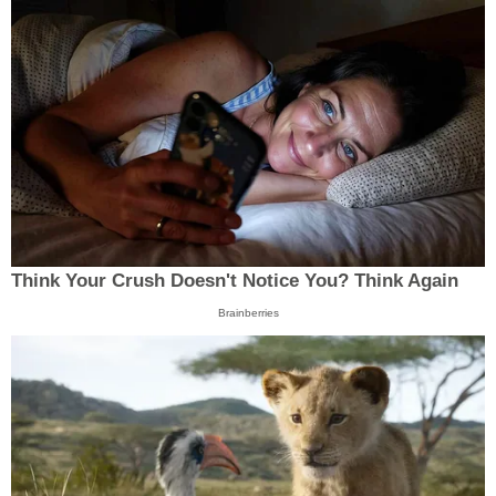
Think Your Crush Doesn't Notice You? Think Again
Brainberries