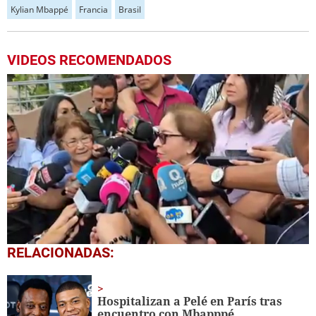
Kylian Mbappé
Francia
Brasil
VIDEOS RECOMENDADOS
0
RELACIONADAS:
seconds
of
57
seconds
Hospitalizan a Pelé en París tras
encuentro con Mbapppé