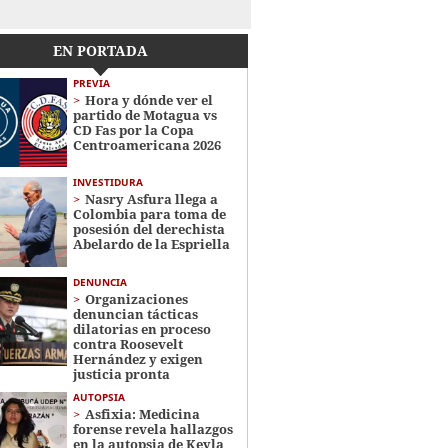
EN PORTADA
PREVIA
Hora y dónde ver el
partido de Motagua vs
CD Fas por la Copa
Centroamericana 2026
INVESTIDURA
Nasry Asfura llega a
Colombia para toma de
posesión del derechista
Abelardo de la Espriella
DENUNCIA
Organizaciones
denuncian tácticas
dilatorias en proceso
contra Roosevelt
Hernández y exigen
justicia pronta
AUTOPSIA
Asfixia: Medicina
forense revela hallazgos
en la autopsia de Keyla