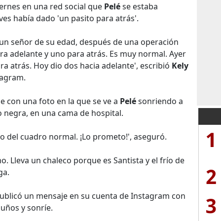
viernes en una red social que
Pelé
se estaba
ves había dado 'un pasito para atrás'.
 un señor de su edad, después de una operación
ra adelante y uno para atrás. Es muy normal. Ayer
ra atrás. Hoy dio dos hacia adelante', escribió
Kely
tagram.
con una foto en la que se ve a
Pelé
sonriendo a
o negra, en una cama de hospital.
1
o del cuadro normal. ¡Lo prometo!', aseguró.
. Lleva un chaleco porque es Santista y el frío de
2
ga.
ublicó un mensaje en su cuenta de Instagram con
3
puños y sonríe.