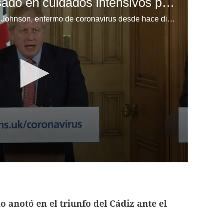
Boris Johnson ingresado en cuidados intensivos por coronavirus
El primer ministro británico, Boris Johnson, enfermo de coronavirus desde hace diez días, fue transferido a cuidados intensivos el lunes, un día después de haber sido hospitalizado en Londres porque sus síntomas persistían.
 anotó en el triunfo del Cádiz ante el