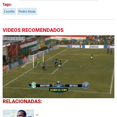
Tags:
Castillo
Pedro Atala
VIDEOS RECOMENDADOS
0
RELACIONADAS:
seconds
of
29
seconds