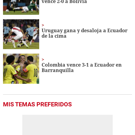
vence 2-0 a Bolivia
seconds
Uruguay gana y desaloja a Ecuador
de la cima
Colombia vence 3-1 a Ecuador en
Barranquilla
MIS TEMAS PREFERIDOS