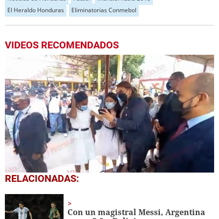
El Heraldo Honduras
Eliminatorias Conmebol
VIDEOS RECOMENDADOS
0
RELACIONADAS:
seconds
of
1
minute,
Con un magistral Messi, Argentina
33