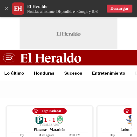
El Heraldo
×
Descargar
Noticias al instante. Disponible en Google y IOS
Lo último
Honduras
Sucesos
Entretenimiento
Liga Nacional
Li
1 - 1
FINALIZADO
FIN
Platense - Marathón
Lobos UPN
Hoy
8 de agosto
3:00 PM
Hoy
8 de 