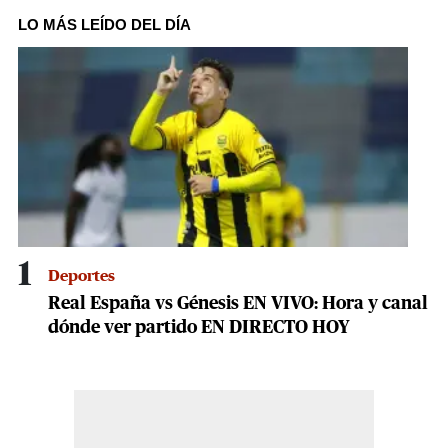
seconds
of
LO MÁS LEÍDO DEL DÍA
1
minute,
22
seconds
1
Deportes
Real España vs Génesis EN VIVO: Hora y canal
dónde ver partido EN DIRECTO HOY