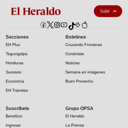
Subir
Secciones
Boletines
EH Plus
Cruzando Fronteras
Tegucigalpa
Conéctate
Honduras
Noticias
Sucesos
Semana en imágenes
Economía
Buen Provecho
EH Trámites
Opinión
Suscríbete
Grupo OPSA
EH Verifica
Beneficio
El Heraldo
Fotogalerías
Ingresar
La Prensa
Deportes