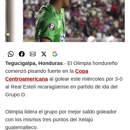
0
of
53
seconds
Tegucigalpa, Honduras
.- El Olimpia hondureño
comenzó pisando fuerte en la
Copa
Centroamericana
al golear este miércoles por 3-0
al Real Estelí nicaragüense en partido de ida del
Grupo D.
Olimpia lidera el grupo por mejor saldo goleador
con los mismos tres puntos del Xelajú
guatemalteco.