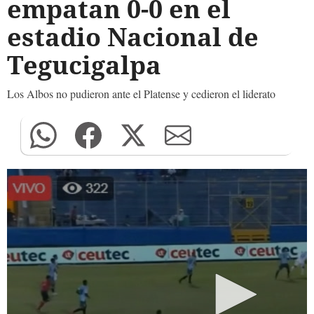
empatan 0-0 en el
estadio Nacional de
Tegucigalpa
Los Albos no pudieron ante el Platense y cedieron el liderato
0
seconds
of
0
seconds