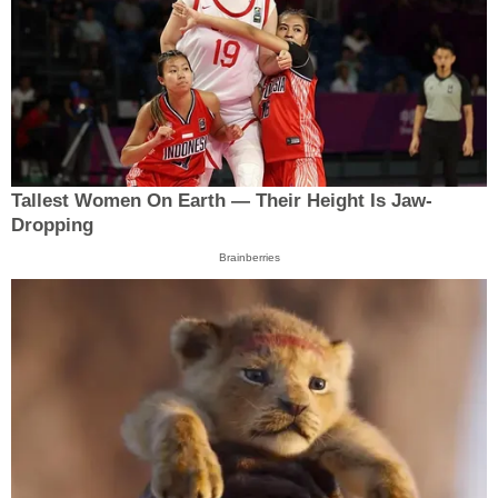
Tallest Women On Earth — Their Height Is Jaw-
Dropping
Brainberries