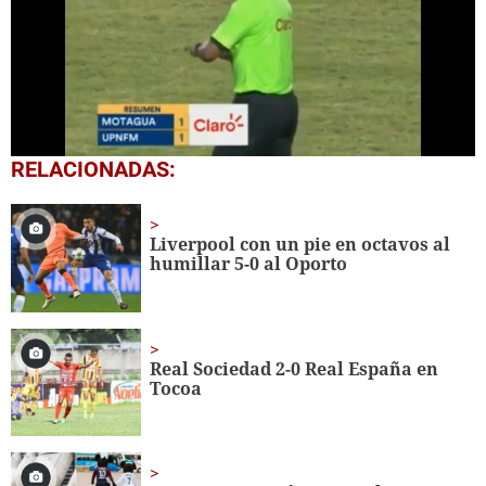
0
RELACIONADAS:
seconds
of
2
minutes,
Liverpool con un pie en octavos al
21
humillar 5-0 al Oporto
seconds
Real Sociedad 2-0 Real España en
Tocoa