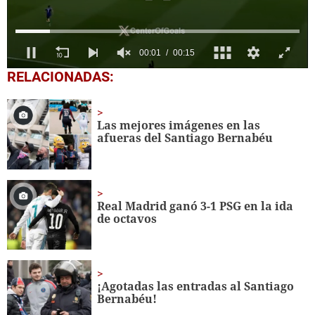
0
RELACIONADAS:
seconds
of
15
seconds
Las mejores imágenes en las
afueras del Santiago Bernabéu
Real Madrid ganó 3-1 PSG en la ida
de octavos
¡Agotadas las entradas al Santiago
Bernabéu!