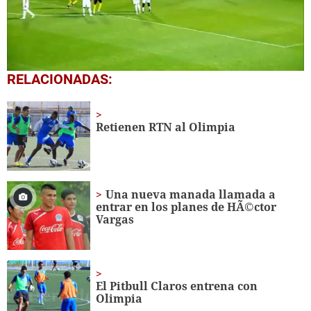
0
RELACIONADAS:
seconds
of
4
minutes,
Retienen RTN al Olimpia
9
seconds
Una nueva manada llamada a
entrar en los planes de HÃ©ctor
Vargas
El Pitbull Claros entrena con
Olimpia