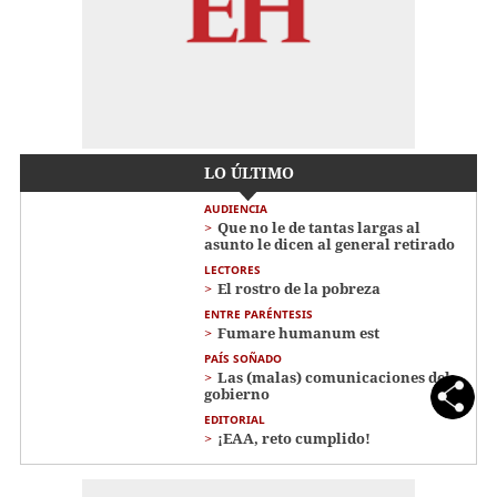
LO ÚLTIMO
AUDIENCIA
Que no le de tantas largas al
asunto le dicen al general retirado
LECTORES
El rostro de la pobreza
ENTRE PARÉNTESIS
Fumare humanum est
PAÍS SOÑADO
Las (malas) comunicaciones del
gobierno
EDITORIAL
¡EAA, reto cumplido!