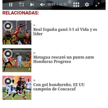
0
RELACIONADAS:
seconds
of
1
minute,
Real España ganó 3-1 al Vida y es
35
líder
seconds
Motagua rescató un punto ante
Honduras Progreso
Con gol hondureño, EE UU
campeón de Concacaf