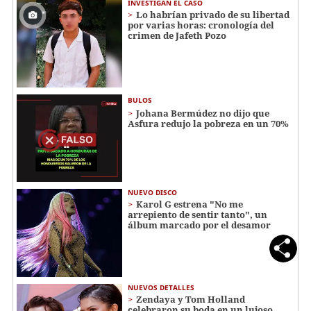
INVESTIGAN EL CASO
Lo habrían privado de su libertad
por varias horas: cronología del
crimen de Jafeth Pozo
BULOS
Johana Bermúdez no dijo que
Asfura redujo la pobreza en un 70%
NUEVO DISCO
Karol G estrena "No me
arrepiento de sentir tanto", un
álbum marcado por el desamor
NUEVOS DETALLES
Zendaya y Tom Holland
celebraron su boda en un lujoso