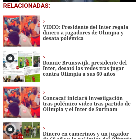
0
RELACIONADAS:
seconds
of
8
minutes,
VIDEO: Presidente del Inter regala
7
dinero a jugadores de Olimpia y
seconds
desata polémica
Ronnie Brunswijk, presidente del
Inter, desató las redes tras jugar
contra Olimpia a sus 60 años
Concacaf iniciará investigación
tras polémico video tras partido de
Olimpia y el Inter de Surinam
Dinero en camerinos y un jugador