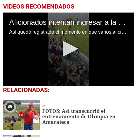
VIDEOS RECOMENDADOS
Aficionados intentan ingresar a la cancha durante el clásico de Olimpia y Motagua
Así quedó registrado el momento en que varios aficionados ingresaron al Estadio Morazán durante el partido entre Olimpia y Motagua.
0
RELACIONADAS:
seconds
of
1
minute,
FOTOS: Así transcurrió el
25
entrenamiento de Olimpia en
seconds
Amarateca