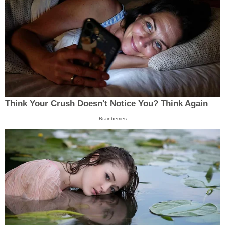
Think Your Crush Doesn't Notice You? Think Again
Brainberries