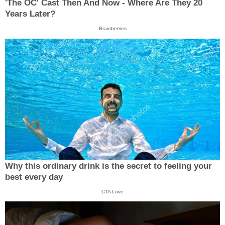
'The OC' Cast Then And Now - Where Are They 20
Years Later?
Brainberries
Why this ordinary drink is the secret to feeling your
best every day
CTA Love