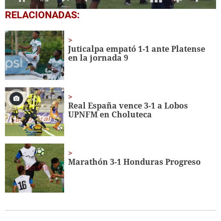
0
RELACIONADAS:
seconds
of
56
seconds
Juticalpa empató 1-1 ante Platense
en la jornada 9
Real España vence 3-1 a Lobos
UPNFM
en Choluteca
Marathón 3-1 Honduras Progreso