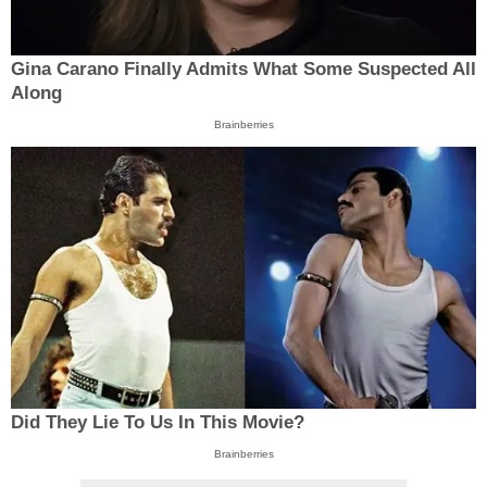
Gina Carano Finally Admits What Some Suspected All
Along
Brainberries
Did They Lie To Us In This Movie?
Brainberries