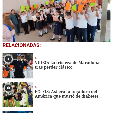
0
RELACIONADAS:
seconds
of
1
minute,
VIDEO: La tristeza de Maradona
56
tras perder clásico
seconds
FOTOS: Así era la jugadora del
América que murió de diábetes