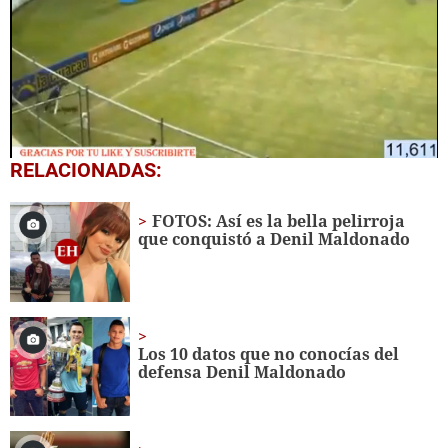
0
RELACIONADAS:
seconds
of
21
FOTOS: Así es la bella pelirroja
seconds
que conquistó a Denil Maldonado
Los 10 datos que no conocías del
defensa Denil Maldonado