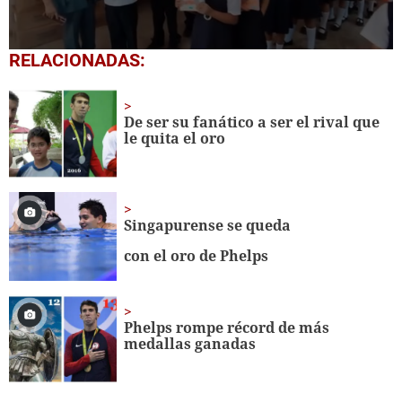
0
RELACIONADAS:
seconds
of
1
minute,
De ser su fanático a ser el rival que
56
le quita el oro
seconds
Singapurense se queda
con el oro de
Phelps
Phelps rompe récord de más
medallas ganadas