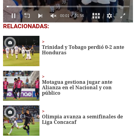
0
RELACIONADAS:
seconds
of
1
minute,
Trinidad y Tobago perdió 0-2 ante
56
Honduras
seconds
Motagua gestiona jugar ante
Alianza en el Nacional y con
público
Olimpia avanza a semifinales de
Liga Concacaf