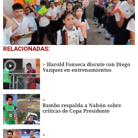
0
RELACIONADAS:
seconds
of
1
Harold Fonseca discute con Diego
minute,
Vazquez en entrenamientos
56
seconds
Rambo respalda a Nahún sobre
críticas de Copa Presidente