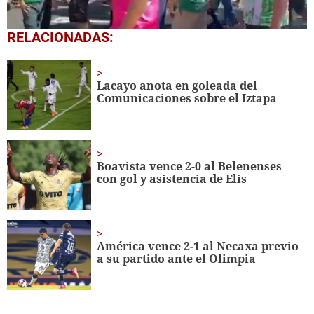
0
RELACIONADAS:
seconds
of
1
minute,
Lacayo anota en goleada del
51
Comunicaciones sobre el Iztapa
seconds
Boavista vence 2-0 al Belenenses
con gol y asistencia de Elis
América vence 2-1 al Necaxa previo
a su partido ante el Olimpia