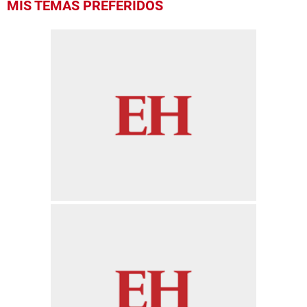
MIS TEMAS PREFERIDOS
seconds
of
8
minutes,
7
seconds