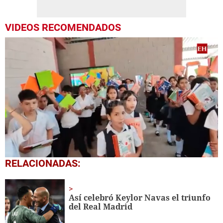
VIDEOS RECOMENDADOS
0
RELACIONADAS:
seconds
of
1
minute,
Así celebró Keylor Navas el triunfo
56
del Real Madrid
seconds