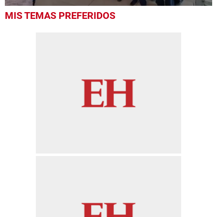
0
MIS TEMAS PREFERIDOS
of
1
minute,
56
seconds