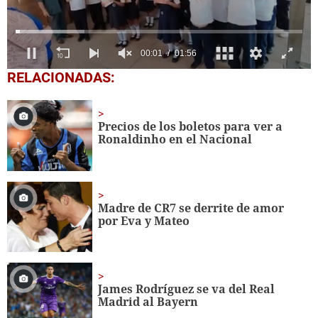
0
RELACIONADAS:
seconds
of
1
minute,
Precios de los boletos para ver a
56
Ronaldinho en el Nacional
seconds
Madre de CR7 se derrite de amor
por Eva y Mateo
James Rodríguez se va del Real
Madrid al Bayern