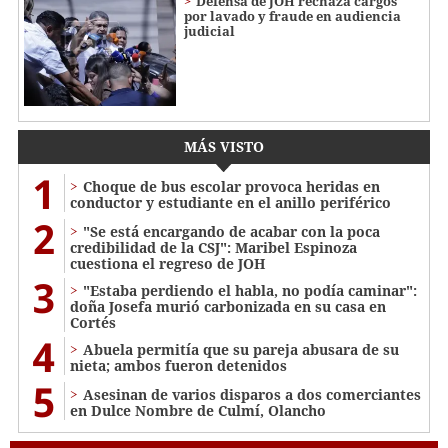
Defensa de JOH rechaza cargos
por lavado y fraude en audiencia
judicial
MÁS VISTO
1
Choque de bus escolar provoca heridas en
conductor y estudiante en el anillo periférico
2
"Se está encargando de acabar con la poca
credibilidad de la CSJ": Maribel Espinoza
cuestiona el regreso de JOH
3
"Estaba perdiendo el habla, no podía caminar":
doña Josefa murió carbonizada en su casa en
Cortés
4
Abuela permitía que su pareja abusara de su
nieta; ambos fueron detenidos
5
Asesinan de varios disparos a dos comerciantes
en Dulce Nombre de Culmí, Olancho