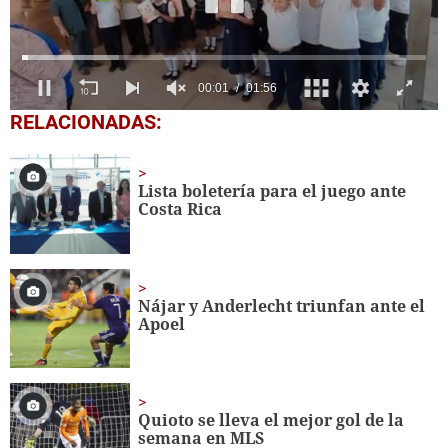
0
RELACIONADAS:
seconds
of
1
minute,
Lista boletería para el juego ante
56
Costa Rica
seconds
Nájar y Anderlecht triunfan ante el
Apoel
Quioto se lleva el mejor gol de la
semana en MLS