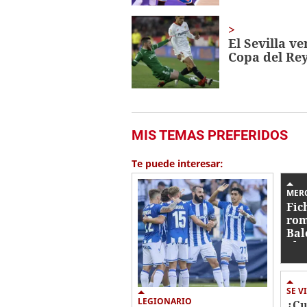
El Sevilla ve
Copa del Re
MIS TEMAS PREFERIDOS
Te puede interesar:
MER
Fic
rom
Bal
Flo
Bar
not
SE V
LEGIONARIO
¿Cu