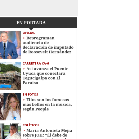
EN PORTADA
OFICIAL
Reprograman
audiencia de
declaración de imputado
de Roosevelt Hernández
CARRETERA CA-6
Así avanza el Puente
Uyuca que conectará
Tegucigalpa con El
Paraíso
EN FOTOS
Ellos son los famosos
más bellos en la música,
según People
POLÍTICOS
María Antonieta Mejía
sobre JOH: "Él debe de