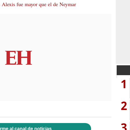
e Alexis fue mayor que el de Neymar
1
2
3
rme al canal de noticias