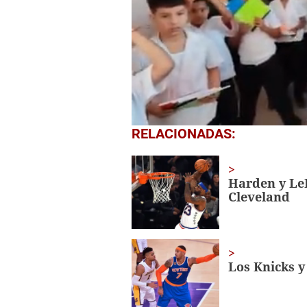
1
RELACIONADAS:
second
of
1
minute,
Harden y LeB
56
Cleveland
seconds
Volume
0%
Los Knicks y