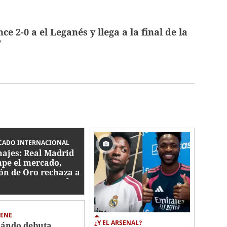
nce 2-0 a el Leganés y llega a la final de la
y
CADO INTERNACIONAL
hajes: Real Madrid
pe el mercado,
ón de Oro rechaza a
rentino para ir al
ça y catrachos son
icia
IENE
¿Y EL ARSENAL?
ándo debuta