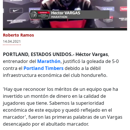
0
of
Roberto Ramos
Más Videos
5
14.04.2021
minutes,
53
seconds
PORTLAND, ESTADOS UNIDOS.-
Héctor Vargas
,
entrenador del
Marathón
, justificó la goleada de 5-0
contra el
Portland Timbers
debido a la débil
Troglio sobre Héctor
Héctor Vargas: "Real
Héct
infraestructura económica del club hondureño.
Vargas:"Estoy
España es un equipo
de "
cansado que hable
que propone"
olim
'Hay que reconocer los méritos de un equipo que ha
de mi equipo"
Mad
invertido un montón de dinero en la calidad de
jugadores que tiene. Sabemos la superioridad
económica de este equipo y quedó reflejado en el
marcador', fueron las primeras palabras de un Vargas
desencajado por el abultado marcador.