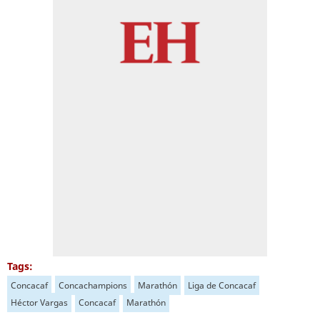
Tags:
Concacaf
Concachampions
Marathón
Liga de Concacaf
Héctor Vargas
Concacaf
Marathón