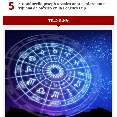
5
Hondureño Joseph Rosales anota golazo ante
Tijuana de México en la Leagues Cup
TRENDING