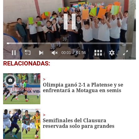
0
RELACIONADAS:
seconds
of
1
minute,
Olimpia ganó 2-1 a Platense y se
56
enfrentará a Motagua en semis
seconds
Semifinales del Clausura
reservada solo para grandes