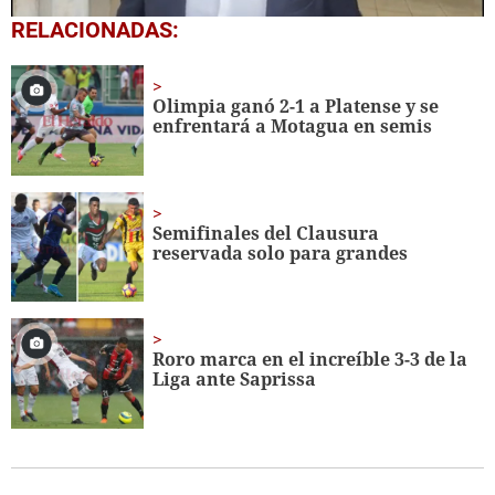
0
RELACIONADAS:
seconds
of
5
minutes,
Olimpia ganó 2-1 a Platense y se
8
enfrentará a Motagua en semis
seconds
Semifinales del Clausura
reservada solo para grandes
Roro marca en el increíble 3-3 de la
Liga ante Saprissa