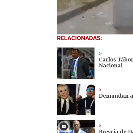
0
RELACIONADAS:
seconds
of
1
minute,
Carlos Tábor
9
Nacional
seconds
Volume
0%
Demandan a 
Brescia de D