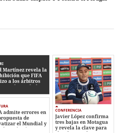
RI
d Martínez revela la
hibición que FIFA
izo a los árbitros
ante el Mundial
TURA
CONFERENCIA
A admite errores en
Javier López confirma
propuesta de
tres bajas en Motagua
vatizar el Mundial y
y revela la clave para
tolerará más