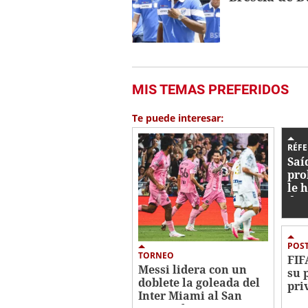
MIS TEMAS PREFERIDOS
Te puede interesar:
RÉFE
Saí
pro
le h
dur
POS
TORNEO
FIF
Messi lidera con un
su 
doblete la goleada del
pri
Inter Miami al San
no 