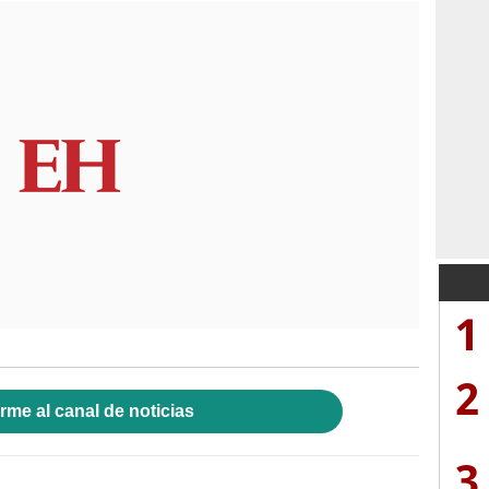
1
2
rme al canal de noticias
3