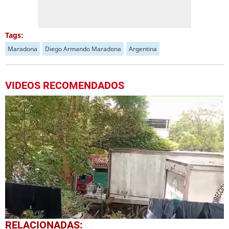
Tags:
Maradona
Diego Armando Maradona
Argentina
VIDEOS RECOMENDADOS
0
RELACIONADAS: