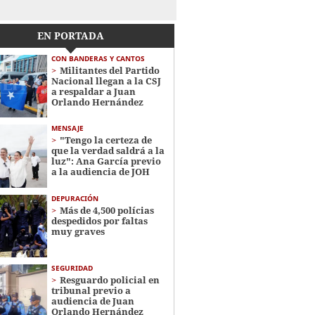
EN PORTADA
CON BANDERAS Y CANTOS
Militantes del Partido
Nacional llegan a la CSJ
a respaldar a Juan
Orlando Hernández
MENSAJE
"Tengo la certeza de
que la verdad saldrá a la
luz": Ana García previo
a la audiencia de JOH
DEPURACIÓN
Más de 4,500 polícias
despedidos por faltas
muy graves
SEGURIDAD
Resguardo policial en
tribunal previo a
audiencia de Juan
Orlando Hernández