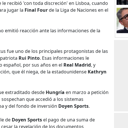
que le recibió 'con toda discreción' en Lisboa, cuando
ara jugar la
Final Four
de la Liga de Naciones en el
 no emitió reacción ante las informaciones de la
tus fue uno de los principales protagonistas de las
mpatriota
Rui Pinto
. Esas informaciones le
o español, por sus años en el
Real Madrid
, y
ación, que él niega, de la estadounidense
Kathryn
fue extraditado desde
Hungría
en marzo a petición
e sospechan que accedió a los sistemas
oa y del fondo de inversión
Doyen Sports
.
ble de
Doyen Sports
el pago de una suma de
 cesar la revelación de los documentos