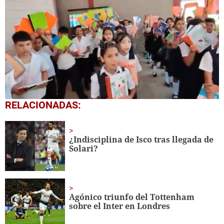
0
RELACIONADAS:
seconds
of
1
minute,
¿Indisciplina de Isco tras llegada de
56
Solari?
seconds
Agónico triunfo del Tottenham
sobre el Inter en Londres