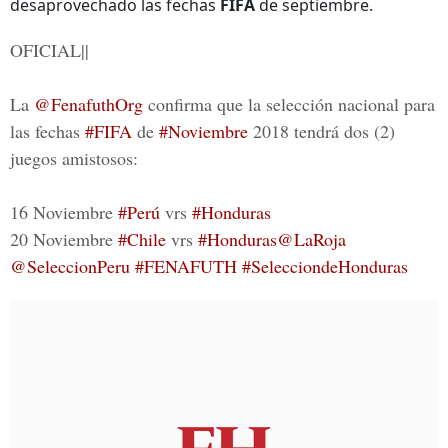
desaprovechado las fechas
FIFA
de septiembre.
OFICIAL||
La
@FenafuthOrg
confirma que la selección nacional para
las fechas
#FIFA
de
#Noviembre
2018 tendrá dos (2)
juegos amistosos:
16 Noviembre
#Perú
vrs
#Honduras
20 Noviembre
#Chile
vrs
#Honduras
@LaRoja
@SeleccionPeru
#FENAFUTH
#SelecciondeHonduras