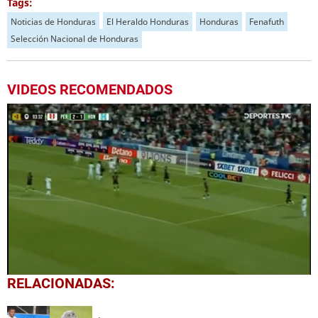
Tags:
Noticias de Honduras
El Heraldo Honduras
Honduras
Fenafuth
Selección Nacional de Honduras
VIDEOS RECOMENDADOS
0
RELACIONADAS:
seconds
of
1