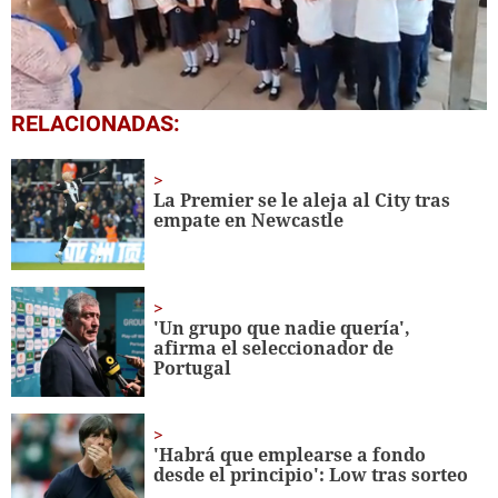
0
RELACIONADAS:
seconds
of
1
minute,
La Premier se le aleja al City tras
56
empate en Newcastle
seconds
'Un grupo que nadie quería',
afirma el seleccionador de
Portugal
'Habrá que emplearse a fondo
desde el principio': Low tras sorteo