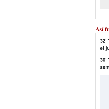
Así f
32'
el 
30'
sen