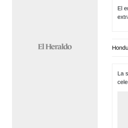
El e
extr
Hondu
La 
cele