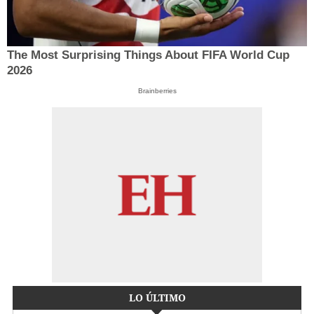
The Most Surprising Things About FIFA World Cup
2026
Brainberries
LO ÚLTIMO