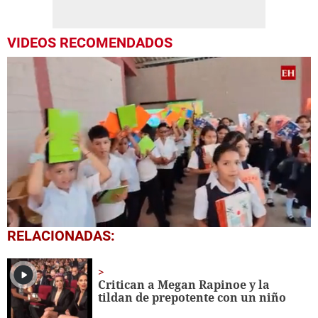
VIDEOS RECOMENDADOS
0
RELACIONADAS:
seconds
of
1
minute,
Critican a Megan Rapinoe y la
56
tildan de prepotente con un niño
seconds