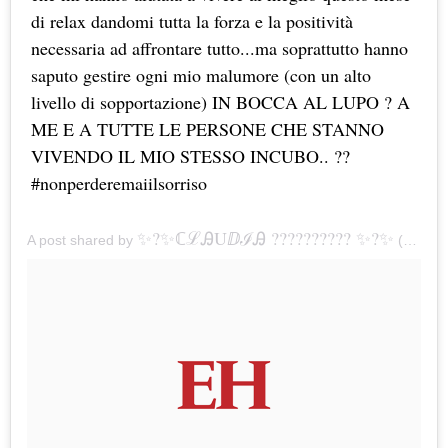
di relax dandomi tutta la forza e la positività
necessaria ad affrontare tutto...ma soprattutto hanno
saputo gestire ogni mio malumore (con un alto
livello di sopportazione) IN BOCCA AL LUPO ? A
ME E A TUTTE LE PERSONE CHE STANNO
VIVENDO IL MIO STESSO INCUBO.. ??
#nonperderemaiilsorriso
✨?✨ℂℒᎯUⅅℐᎯ ?????????? ✨?✨
A post shared by
(@claudia_lai_nainggolan) on