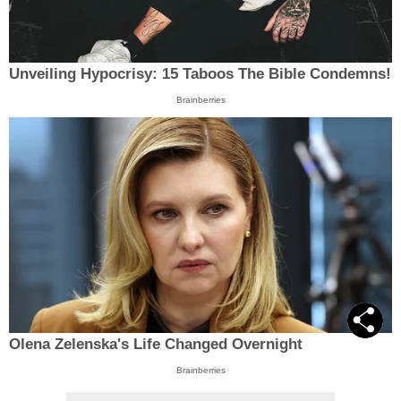
Unveiling Hypocrisy: 15 Taboos The Bible Condemns!
Brainberries
Olena Zelenska's Life Changed Overnight
Brainberries