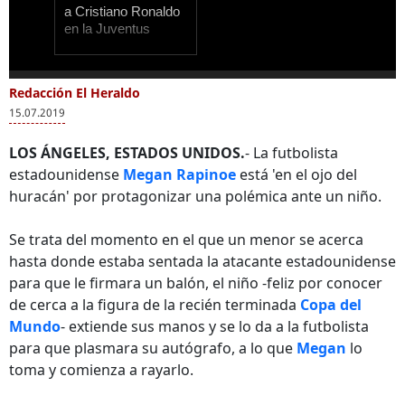
a Cristiano Ronaldo
en la Juventus
0
of
Redacción El Heraldo
Más Videos
22
15.07.2019
seconds
LOS ÁNGELES, ESTADOS UNIDOS.
- La futbolista
estadounidense
Megan Rapinoe
está 'en el ojo del
huracán' por protagonizar una polémica ante un niño.
La divertida
Cristiano Ronaldo
bienvenida de Evra a
llegó a su primer
Se trata del momento en el que un menor se acerca
Cristiano Ronaldo en
entrenamiento con
hasta donde estaba sentada la atacante estadounidense
la Juventus
la Juventus
para que le firmara un balón, el niño -feliz por conocer
de cerca a la figura de la recién terminada
Copa del
Mundo
- extiende sus manos y se lo da a la futbolista
para que plasmara su autógrafo, a lo que
Megan
lo
toma y comienza a rayarlo.