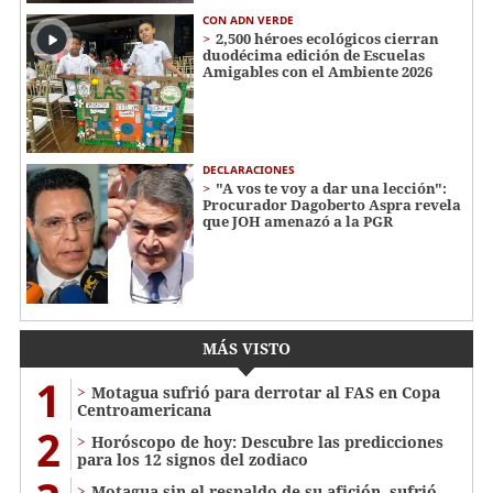
CON ADN VERDE
2,500 héroes ecológicos cierran
duodécima edición de Escuelas
Amigables con el Ambiente 2026
DECLARACIONES
"A vos te voy a dar una lección":
Procurador Dagoberto Aspra revela
que JOH amenazó a la PGR
MÁS VISTO
1
Motagua sufrió para derrotar al FAS en Copa
Centroamericana
2
Horóscopo de hoy: Descubre las predicciones
para los 12 signos del zodiaco
Motagua sin el respaldo de su afición, sufrió