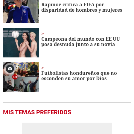
minute,
Rapinoe critica a FIFA por
56
disparidad de hombres y mujeres
seconds
Campeona del mundo con EE UU
posa desnuda junto a su novia
Futbolistas hondureños que no
esconden su amor por Dios
MIS TEMAS PREFERIDOS