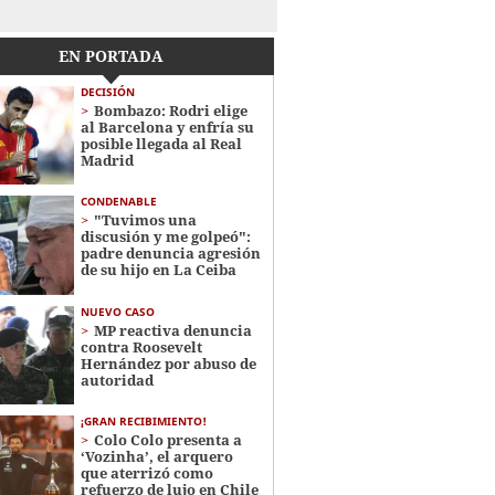
EN PORTADA
DECISIÓN
Bombazo: Rodri elige
al Barcelona y enfría su
posible llegada al Real
Madrid
CONDENABLE
"Tuvimos una
discusión y me golpeó":
padre denuncia agresión
de su hijo en La Ceiba
NUEVO CASO
MP reactiva denuncia
contra Roosevelt
Hernández por abuso de
autoridad
¡GRAN RECIBIMIENTO!
Colo Colo presenta a
‘Vozinha’, el arquero
que aterrizó como
refuerzo de lujo en Chile