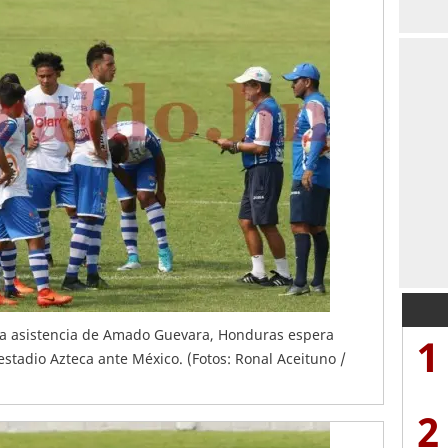
 la asistencia de Amado Guevara, Honduras espera
1
stadio Azteca ante México. (Fotos: Ronal Aceituno /
2