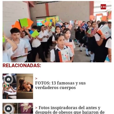
0
RELACIONADAS:
seconds
of
1
minute,
FOTOS: 13 famosas y sus
56
verdaderos cuerpos
seconds
Fotos inspiradoras del antes y
después de obesos que bajaron de