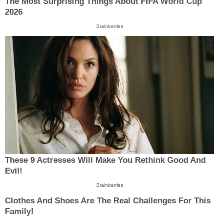
The Most Surprising Things About FIFA World Cup
2026
Brainberries
These 9 Actresses Will Make You Rethink Good And
Evil!
Brainberries
Clothes And Shoes Are The Real Challenges For This
Family!