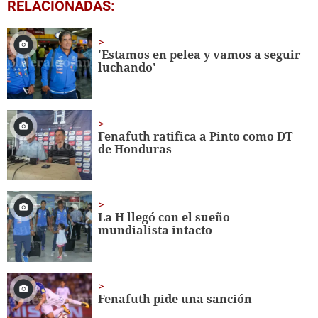
0
RELACIONADAS:
seconds
of
56
seconds
'Estamos en pelea y vamos a seguir
luchando'
Fenafuth ratifica a Pinto como DT
de Honduras
La H llegó con el sueño
mundialista intacto
Fenafuth pide una sanción