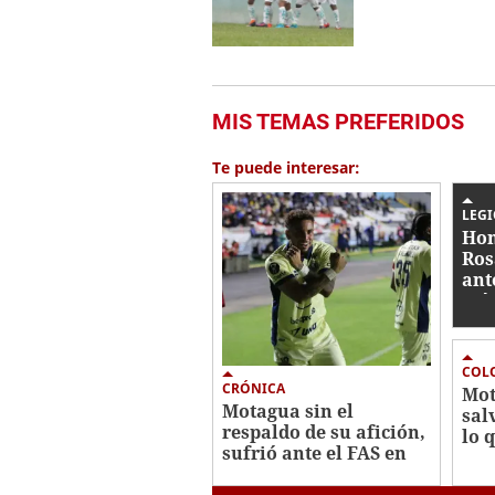
MIS TEMAS PREFERIDOS
Te puede interesar:
LEG
Hon
Ros
ant
Méx
Cu
COL
CRÓNICA
Mot
Motagua sin el
sal
respaldo de su afición,
lo q
sufrió ante el FAS en
¿qu
Copa Centroamericana
chi