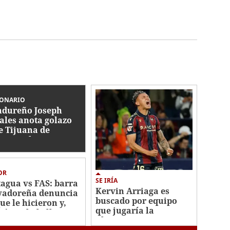
IONARIO
dureño Joseph
ales anota golazo
e Tijuana de
ico en la Leagues
p
OR
SE IRÍA
agua vs FAS: barra
Kervin Arriaga es
vadoreña denuncia
buscado por equipo
ue le hicieron y,
que jugaría la
ién es la bella
Champions League
ca?