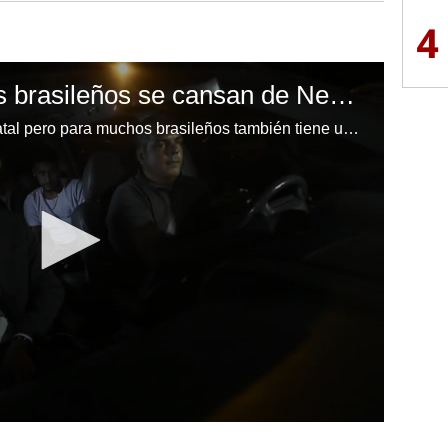
4
Esto pasa cuando los brasileños se cansan de Neymar
Neymar es adorado en su país natal pero para muchos brasileños también tiene una imagen de niño mimado. La operación de su pie derecho movilizó a los medios de comunicación de todo el mundo, pero en Brasil muchos preferirían hablar de otros problemas que enfrenta la sociedad.