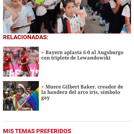
0
RELACIONADAS:
seconds
of
1
Bayern aplasta 6-0 al Augsburgo
minute,
con triplete de Lewandowski
56
seconds
Muere Gilbert Baker, creador de
la bandera del arco iris, símbolo
gay
MIS TEMAS PREFERIDOS