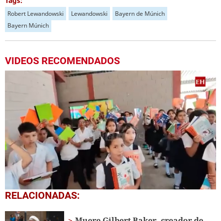
Tags:
Robert Lewandowski
Lewandowski
Bayern de Múnich
Bayern Múnich
VIDEOS RECOMENDADOS
0
RELACIONADAS:
seconds
of
1
Muere Gilbert Baker, creador de