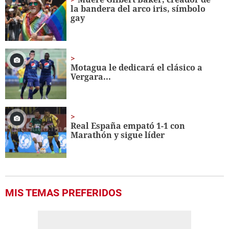
minute,
la bandera del arco iris, símbolo
56
gay
seconds
Motagua le dedicará el clásico a
Vergara...
Real España empató 1-1 con
Marathón y sigue líder
MIS TEMAS PREFERIDOS