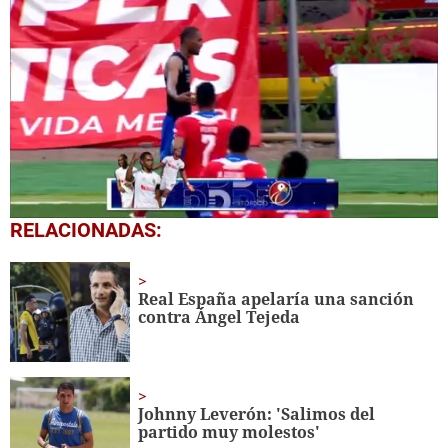
0
RELACIONADAS:
seconds
of
1
minute,
Real España apelaría una sanción
30
contra Ángel Tejeda
seconds
Johnny Leverón: 'Salimos del
partido muy molestos'