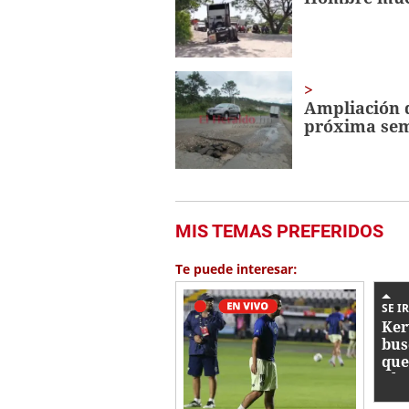
Ampliación d
próxima se
MIS TEMAS PREFERIDOS
Te puede interesar:
SE I
Ker
bus
que
Cha