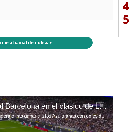
4
5
rme al canal de noticias
Real Madrid venció al Barcelona en el clásico de LaLiga de España
El equipo Merengue reafirma su liderato tras ganarle a los Azulgranas con goles de Mbappé y Jude Bellingham. Para Barcelona anotó Fermín López.