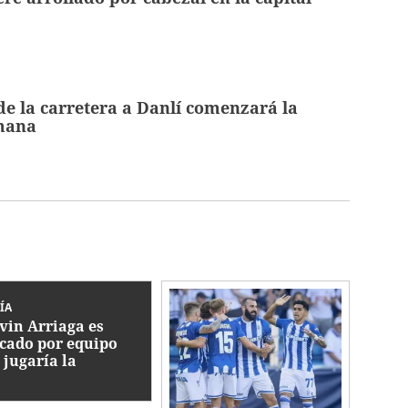
e la carretera a Danlí comenzará la
mana
RÍA
vin Arriaga es
cado por equipo
 jugaría la
mpions League