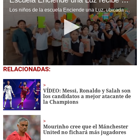
Los niños de la escuela Enciende una Luz, ubicada en la colonia Altos de Santa Rosa, al sur de Tegucigalpa, recibieron cuadernos Quick como parte de la Campaña Maratón del Saber.
0
RELACIONADAS:
seconds
of
1
minute,
VÍDEO: Messi, Ronaldo y Salah son
56
los candidatos a mejor atacante de
seconds
la Champions
Mourinho cree que el Mánchester
United no fichará más jugadores